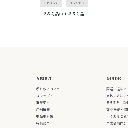
« PREV
NEXT »
25
1-25
商品中
商品
ABOUT
GUIDE
私たちについて
配送・送料に
コンセプト
支払い方法に
事業案内
照明器具 取
店舗情報
商品保証・修
納品事例集
よくあるご質
特集記事
事業者様向け