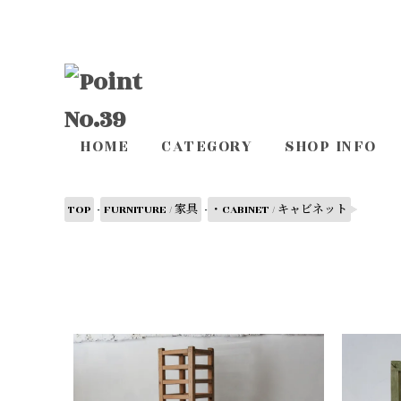
HOME
CATEGORY
SHOP INFO
-
-
TOP
FURNITURE / 家具
・CABINET / キャビネット