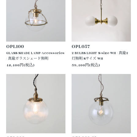
OPL100
OPL057
GLASS SHADE LAMP-Accessories
2 BULBS LIGHT S-size WH / 真鍮2
/ 真鍮ガラスシェード照明
灯照明 Sサイズ WH
48,400円(税込)
59,400円(税込)