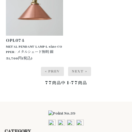
OPL074
METAL PENDANT LAMP-L size CO
PPER / メタルシェード照明 銅
51,700円(税込)
« PREV
NEXT »
77
1-77
商品中
商品
CATEGORY