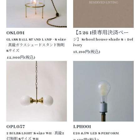
OSL091
【5/26 I様専用決済ペー
GLASS BALL STAND LAMP - S size
ジ】 School house shade S + Del
/ 真鍮ガラスシェードスタンド照明
ivery
Sサイズ
15,190円(税込)
42,900円(税込)
OPL057
LPH001
2 BULBS LIGHT S-size WH / 真鍮2
E26 8.5W LED S PERFORM
灯照明 Sサイズ WH