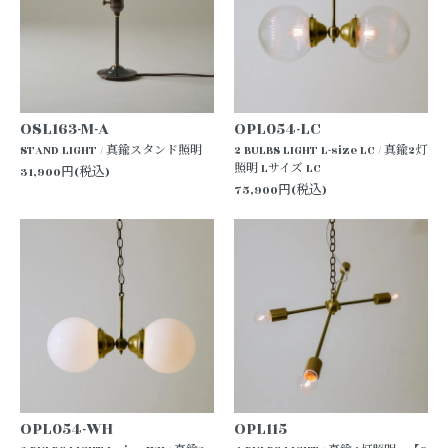
OSL163-M-A
OPL054-LC
STAND LIGHT / 真鍮スタンド照明
2 BULBS LIGHT L-size LC / 真鍮2灯
照明 Lサイズ LC
31,900円(税込)
75,900円(税込)
OPL054-WH
OPL115