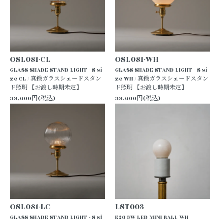
OSL081-CL
OSL081-WH
GLASS SHADE STAND LIGHT - S si
GLASS SHADE STAND LIGHT - S si
ze CL / 真鍮ガラスシェードスタン
ze WH / 真鍮ガラスシェードスタン
ド照明 【お渡し時期未定】
ド照明 【お渡し時期未定】
39,600円(税込)
39,600円(税込)
OSL081-LC
LST003
GLASS SHADE STAND LIGHT - S si
E26 3W LED MINI BALL WH