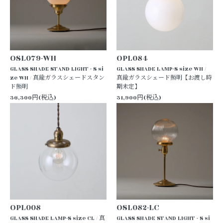
OSL079-WH
OPL084
GLASS SHADE STAND LIGHT - S si
GLASS SHADE LAMP-S size WH /
ze WH / 真鍮ガラスシェードスタン
真鍮ガラスシェード照明【お渡し時
ド照明
期未定】
36,300円(税込)
31,900円(税込)
OPL008
OSL082-LC
GLASS SHADE LAMP-S size CL / 真
GLASS SHADE STAND LIGHT - S si