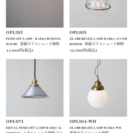
OPL315
OPL103
PENDANT LAMP - S size SCHOOL
GLASS SHADE LAMP-S size ACCES
HOUSE / 真鍮ガラスシェード照明
SORIES / 真鍮ガラスシェード照明
44,000円(税込)
42,900円(税込)
OPL071
OPL104-WH
METAL PENDANT LAMP-S size AL
GLASS SHADE LAMP-S size WH /