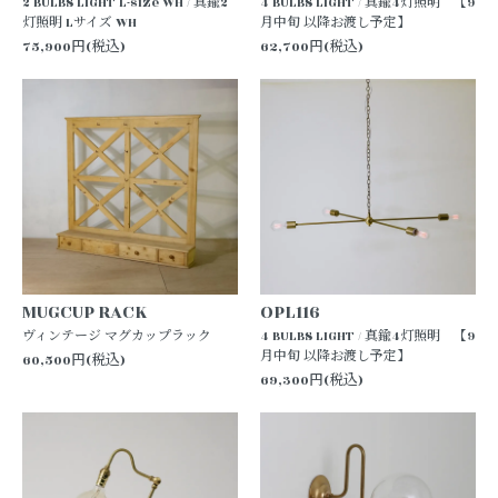
2 BULBS LIGHT L-size WH / 真鍮2
4 BULBS LIGHT / 真鍮4灯照明 【9
灯照明 Lサイズ WH
月中旬 以降お渡し予定】
75,900円(税込)
62,700円(税込)
MUGCUP RACK
OPL116
ヴィンテージ マグカップラック
4 BULBS LIGHT / 真鍮4灯照明 【9
月中旬 以降お渡し予定】
60,500円(税込)
69,300円(税込)