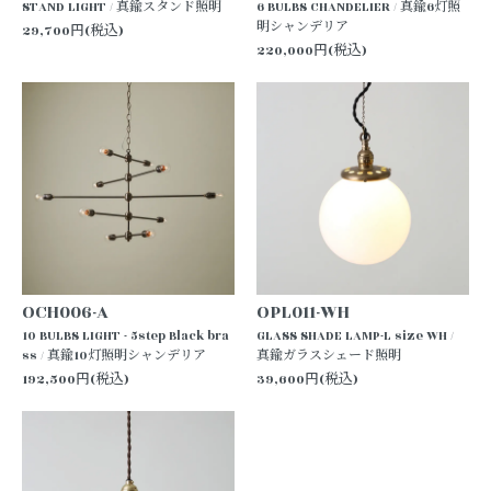
STAND LIGHT / 真鍮スタンド照明
6 BULBS CHANDELIER / 真鍮6灯照
明シャンデリア
29,700円(税込)
220,000円(税込)
OCH006-A
OPL011-WH
10 BULBS LIGHT - 5step Black bra
GLASS SHADE LAMP-L size WH /
ss / 真鍮10灯照明シャンデリア
真鍮ガラスシェード照明
192,500円(税込)
39,600円(税込)