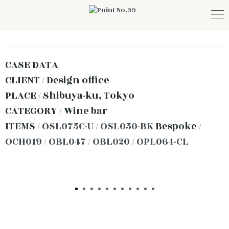
CASE DATA
CLIENT / Design office
PLACE / Shibuya-ku, Tokyo
CATEGORY / Wine bar
ITEMS /
OSL075C-U
/
OSL050-BK
Bespoke /
OCH019
/
OBL047
/
OBL020
/
OPL064-CL