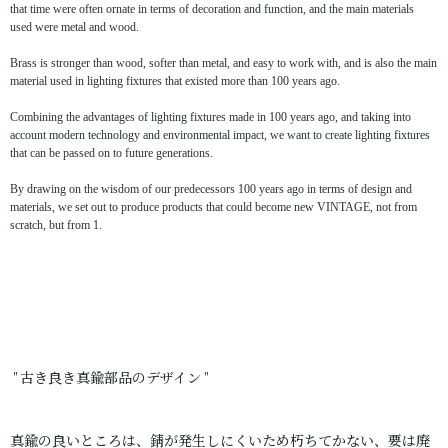
that time were often ornate in terms of decoration and function, and the main materials
used were metal and wood.
Brass is stronger than wood, softer than metal, and easy to work with, and is also the main
material used in lighting fixtures that existed more than 100 years ago.
Combining the advantages of lighting fixtures made in 100 years ago, and taking into
account modern technology and environmental impact, we want to create lighting fixtures
that can be passed on to future generations.
By drawing on the wisdom of our predecessors 100 years ago in terms of design and
materials, we set out to produce products that could become new VINTAGE, not from
scratch, but from 1.
" 古き良き真鍮部品のデザイン "
真鍮の良いところは、錆が発生しにくいため朽ちてかない、要は廃