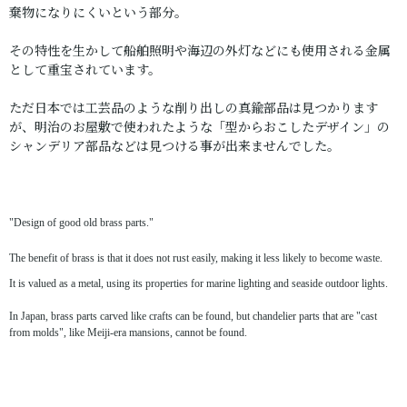
棄物になりにくいという部分。
その特性を生かして船舶照明や海辺の外灯などにも使用される金属
として重宝されています。
ただ日本では工芸品のような削り出しの真鍮部品は見つかります
が、明治のお屋敷で使われたような「型からおこしたデザイン」の
シャンデリア部品などは見つける事が出来ませんでした。
"Design of good old brass parts."
The benefit of brass is that it does not rust easily, making it less likely to become waste.
It is valued as a metal, using its properties for marine lighting and seaside outdoor lights.
In Japan, brass parts carved like crafts can be found, but chandelier parts that are "cast
from molds", like Meiji-era mansions, cannot be found.