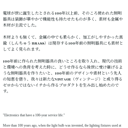
電球が世に誕生したとされる100年以上前、そのころ使われた照明
器具は装飾が華やかで機能性も持たせたものが多く、素材も金属や
木材が主流でした。
木材よりも強くて、金属の中でも柔らかく、加工がしやすかった真
鍮（しんちゅう/BRASS）は現存する100年前の照明器具にも素材と
してよく見られます。
100年前に作られた照明器具の良いところを取り入れ、現代の技術
と環境への負荷を考えた時に、どうせ作るなら後世に受け継げるよ
うな照明器具を作りたいと、100年前のデザインや素材という先人
の知恵を借り、我々は新たなVINTAGE（ヴィンテージ）と成り得る
ゼロからではないイチから作るプロダクトを生み出し始めたので
す。
"Electronics that have a 100-year service life."
More than 100 years ago, when the light bulb was invented, the lighting fixtures used at