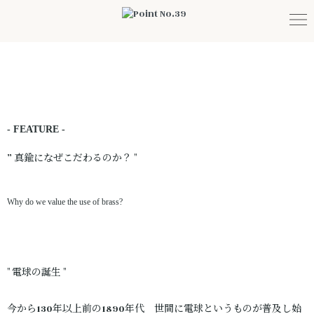
- FEATURE -
” 真鍮になぜこだわるのか？ "
Why do we value the use of brass?
" 電球の誕生 "
今から130年以上前の1890年代 世間に電球というものが普及し始