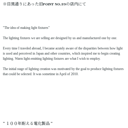
※目黒通りにあった旧POINT NO.39の店内にて
"The idea of making light fixtures"
The lighting fixtures we are selling are designed by us and manufactured one by one.
Every time I traveled abroad, I became acutely aware of the disparities between how light
is used and perceived in Japan and other countries, which inspired me to begin creating
lighting. Warm light-emitting lighting fixtures are what I wish to employ.
The initial stage of lighting creation was motivated by the goal to produce lighting fixtures
that could be selected. It was sometime in April of 2010.
” １００年耐える電化製品 ”