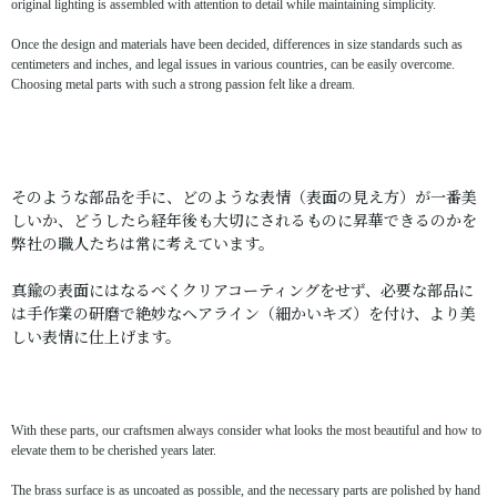
original lighting is assembled with attention to detail while maintaining simplicity.
Once the design and materials have been decided, differences in size standards such as
centimeters and inches, and legal issues in various countries, can be easily overcome.
Choosing metal parts with such a strong passion felt like a dream.
そのような部品を手に、どのような表情（表面の見え方）が一番美
しいか、どうしたら経年後も大切にされるものに昇華できるのかを
弊社の職人たちは常に考えています。
真鍮の表面にはなるべくクリアコーティングをせず、必要な部品に
は手作業の研磨で絶妙なヘアライン（細かいキズ）を付け、より美
しい表情に仕上げます。
With these parts, our craftsmen always consider what looks the most beautiful and how to
elevate them to be cherished years later.
The brass surface is as uncoated as possible, and the necessary parts are polished by hand