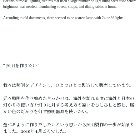
For this purpose, lighting fixtures that used a large number of light bulbs were used where
brightness was needed, illuminating streets, shops, and dining tables at home.
According to old documents, there seemed to be a street lamp with 24 or 36 lights.
” 照明を作りたい "
我々は照明をデザインし、ひとつひとつ製造して販売しています。
元々照明を作り始めたきっかけは、海外を訪れる度に海外と日本の
灯かりの使い方や灯りに対する考え方の違いをひしひしと感じ、暖
かい色の灯かりを灯す照明器具を使いたい。
選べるように作りだしたいという想いから照明製作の一歩が始まり
ました。2010年4月ごろでした。