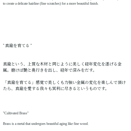
to create a delicate hairline (fine scratches) for a more beautiful finish.
" 真鍮を育てる "
真鍮という、上質な木材と同じように美しく経年変化を遂げる金
属。磨けば艶と奥行きを出し、経年で深みをだす。
「真鍮を育てる」感覚で美しくも力強い金属の変化を楽しんで頂け
たら、真鍮を愛する我々も冥利に尽きるというものです。
"Cultivated Brass"
Brass is a metal that undergoes beautiful aging like fine wood.