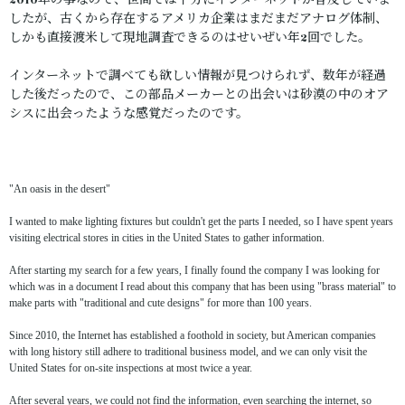
2010年の事なので、世間では十分にインターネットが普及していま
したが、古くから存在するアメリカ企業はまだまだアナログ体制、
しかも直接渡米して現地調査できるのはせいぜい年2回でした。
インターネットで調べても欲しい情報が見つけられず、数年が経過
した後だったので、この部品メーカーとの出会いは砂漠の中のオア
シスに出会ったような感覚だったのです。
"An oasis in the desert"
I wanted to make lighting fixtures but couldn't get the parts I needed, so I have spent years
visiting electrical stores in cities in the United States to gather information.
After starting my search for a few years, I finally found the company I was looking for
which was in a document I read about this company that has been using "brass material" to
make parts with "traditional and cute designs" for more than 100 years.
Since 2010, the Internet has established a foothold in society, but American companies
with long history still adhere to traditional business model, and we can only visit the
United States for on-site inspections at most twice a year.
After several years, we could not find the information, even searching the internet, so