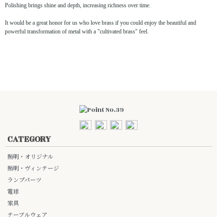
Polishing brings shine and depth, increasing richness over time.
It would be a great honor for us who love brass if you could enjoy the beautiful and
powerful transformation of metal with a "cultivated brass" feel.
CATEGORY
照明・オリジナル
照明・ヴィンテージ
ランプパーツ
電球
家具
テーブルウェア