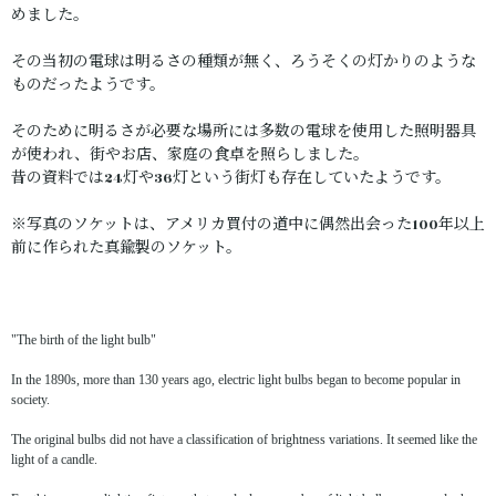
めました。
その当初の電球は明るさの種類が無く、ろうそくの灯かりのような
ものだったようです。
そのために明るさが必要な場所には多数の電球を使用した照明器具
が使われ、街やお店、家庭の食卓を照らしました。
昔の資料では24灯や36灯という街灯も存在していたようです。
※写真のソケットは、アメリカ買付の道中に偶然出会った100年以上
前に作られた真鍮製のソケット。
"The birth of the light bulb"
In the 1890s, more than 130 years ago, electric light bulbs began to become popular in
society.
The original bulbs did not have a classification of brightness variations. It seemed like the
light of a candle.