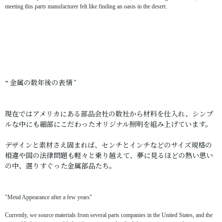
meeting this parts manufacturer felt like finding an oasis in the desert.
“ 金属の数年後の表情 "
現在ではアメリカにある部品会社の数社から材料を仕入れ、シンプ
ルな中にも細部にこだわったオリジナル照明を組み上げています。
デザインと素材さえ固まれば、センチとインチなどのサイズ規格の
相違や国の法律問題も軽々と乗り越えて、夢に見るほどの熱い思い
の中、選りすぐった金属部品たち。
"Metal Appearance after a few years"
Currently, we source materials from several parts companies in the United States, and the