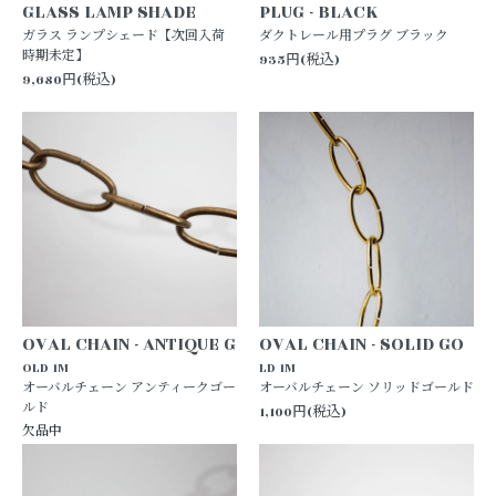
GLASS LAMP SHADE
PLUG - BLACK
ガラス ランプシェード【次回入荷
ダクトレール用プラグ ブラック
時期未定】
935円(税込)
9,680円(税込)
OVAL CHAIN - ANTIQUE G
OVAL CHAIN - SOLID GO
OLD 1M
LD 1M
オーバルチェーン アンティークゴー
オーバルチェーン ソリッドゴールド
ルド
1,100円(税込)
欠品中