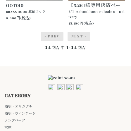
OOT010
【5/26 I様専用決済ペー
BRASS HOOK 真鍮フック
ジ】 School house shade S + Del
ivery
3,960円(税込)
15,190円(税込)
« PREV
NEXT »
34
1-34
商品中
商品
CATEGORY
照明・オリジナル
照明・ヴィンテージ
ランプパーツ
電球