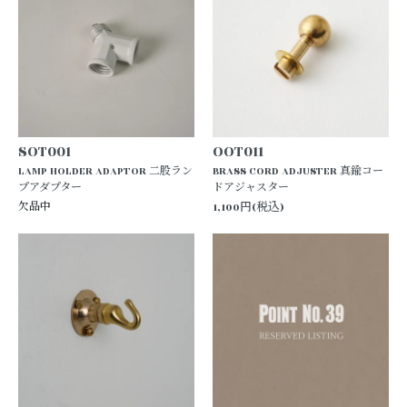
SOT001
OOT011
LAMP HOLDER ADAPTOR 二股ラン
BRASS CORD ADJUSTER 真鍮コー
プアダプター
ドアジャスター
欠品中
1,100円(税込)