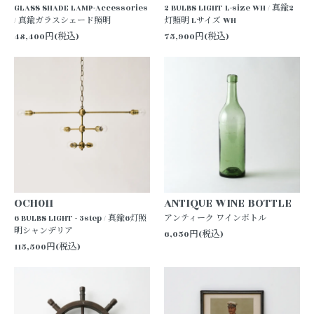
GLASS SHADE LAMP-Accessories
2 BULBS LIGHT L-size WH / 真鍮2
/ 真鍮ガラスシェード照明
灯照明 Lサイズ WH
48,400円(税込)
75,900円(税込)
OCH011
ANTIQUE WINE BOTTLE
6 BULBS LIGHT - 3step / 真鍮6灯照
アンティーク ワインボトル
明シャンデリア
6,050円(税込)
115,500円(税込)