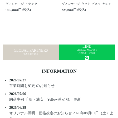
ヴィンテージ トランク
ヴィンテージ ウッド デスク チェア
184,800円(税込)
57,200円(税込)
SHOP INFO
ABOUT US
店舗情報
私たちについて
LIGHTING PRODUCT GUIDE
FOR BUSINESS
照明器具 取扱ガイド
事業者様向け
LINE
GLOBAL PARTNERS
OFFICIAL ACCOUNT
お問合せ・ご相談
協力企業ご紹介
INFORMATION
2026/07/27
営業時間を変更 のお知らせ
2026/07/06
納品事例 千葉・浦安 Yellow浦安 様 更新
2026/06/29
オリジナル照明 価格改定のお知らせ 2026年08月01日（土）よ