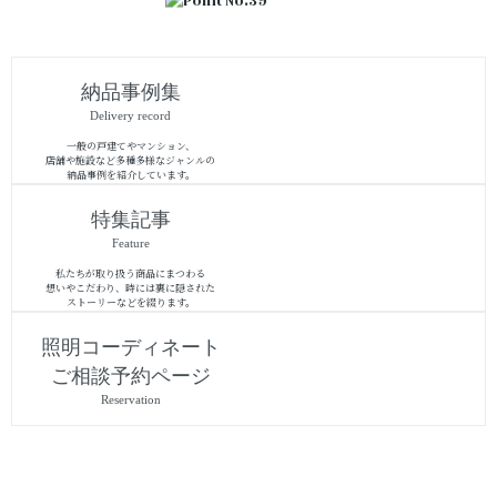
納品事例集
Delivery record
一般の戸建てやマンション、
店舗や施設など多種多様なジャンルの
納品事例を紹介しています。
特集記事
Feature
私たちが取り扱う商品にまつわる
想いやこだわり、時には裏に隠された
ストーリーなどを綴ります。
照明コーディネート
ご相談予約ページ
Reservation