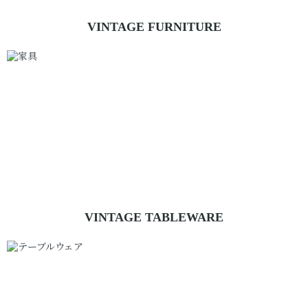
VINTAGE FURNITURE
CHAIR
TABLE/DESK
椅子
テーブル / デスク
INTERIOR
CABINET
ACCESSORIES
キャビネット
インテリアアクセサリー
DOOR
WINDOW
TOP BOARD
ドア / 窓枠 / 天板
VINTAGE TABLEWARE
PLATE
ENAMEL
お皿
ホーロー