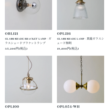
OBL121
OPL216
GLASS SHADE BRACKET LAMP / ガ
GLASS SHADE LAMP / 真鍮ガラスシ
ラスシェードブラケットランプ
ェード照明
35,200円(税込)
19,800円(税込)
OPL100
OPL054-WH