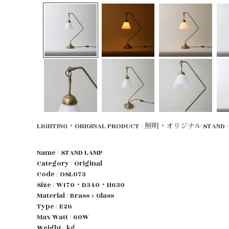
LIGHTING・ORIGINAL PRODUCT / 照明・オリジナル
STAND
Name / STAND LAMP
Category / Original
Code / OSL073
Size / W170・D340・H630
Material / Brass + Glass
Type / E26
Max Watt / 60W
Weight / kg