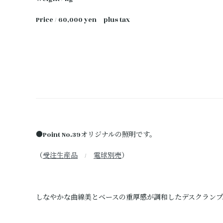
Price / 60,000 yen plus tax
●Point No.39オリジナルの照明です。
（
受注生産品
/
電球別売
）
しなやかな曲線美とベースの重厚感が調和したデスクランプ