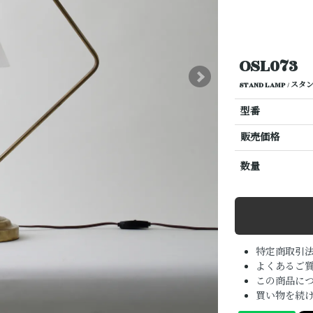
OSL073
STAND LAMP / ス
型番
販売価格
数量
特定商取引
よくあるご質
この商品に
買い物を続