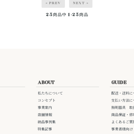
« PREV
NEXT »
25
1-25
商品中
商品
ABOUT
GUIDE
私たちについて
配送・送料に
コンセプト
支払い方法に
事業案内
照明器具 取
店舗情報
商品保証・修
納品事例集
よくあるご質
特集記事
事業者様向け