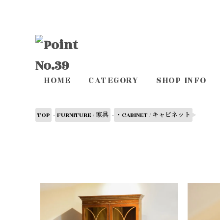
HOME
CATEGORY
SHOP INFO
-
-
TOP
FURNITURE / 家具
・CABINET / キャビネット