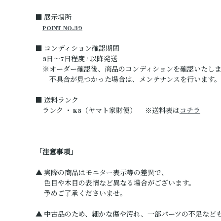
■ 展示場所
POINT NO.39
■ コンディション確認期間
3日～7日程度 / 以降発送
※オーダー確認後、商品のコンディションを確認いたしま
不具合が見つかった場合は、メンテナンスを行います。
■ 送料ランク
ランク ・ K3（ヤマト家財便） ※送料表は
コチラ
「注意事項」
▲ 実際の商品はモニター表示等の差異で、
色目や木目の表情など異なる場合がございます。
予めご了承くださいませ。
▲ 中古品のため、細かな傷や汚れ、一部パーツの不足など