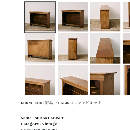
FURNITURE / 家具
・CABINET / キャビネット
Name / SHOSE CABINET
Category / Vintage