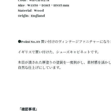
Code / WH-CH-0278
Size / W1350・D385・H935 mm
Material / Wood
Origin / England
●Point No.39 買い付けのヴィンテージファニチャーにな
イギリスで買い付けた、シューズキャビネットです。
木目が潰された厚塗りの塗装を一度剥がし、素材感を活か
自然な仕上げにしています。
「確認事項」