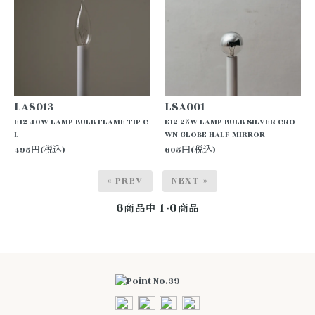
LAS013
LSA001
E12 40W LAMP BULB FLAME TIP C
E12 25W LAMP BULB SILVER CRO
L
WN GLOBE HALF MIRROR
495円(税込)
605円(税込)
« PREV
NEXT »
6
1-6
商品中
商品