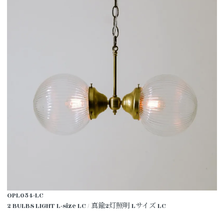
OPL054-LC
2 BULBS LIGHT L-size LC / 真鍮2灯照明 Lサイズ LC