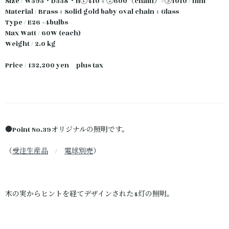
Size / W395・D338・H①410 + ②600（chain）=③1010 / mm
Material / Brass + Solid gold baby oval chain + Glass
Type / E26 ×4bulbs
Max Watt / 60W (each)
Weight / 2.0 kg
Price / 132,200 yen plus tax
●Point No.39オリジナルの照明です。
（
受注生産品
/
電球別売
）
木の実からヒントを経てデザインされた4灯の照明。