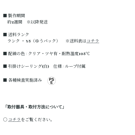
■ 製作期間
約2週間 ※以降発送
■ 送料ランク
ランク ・ Y5（ゆうパック） ※送料表は
コチラ
■ 配線の色 / クリア・ツヤ有・耐熱温度105℃
■ 引掛けシーリング(白) 仕様 / ループ付属
■ 各種検査実施済み
「取付器具・取付方法について」
○
コチラ
をご覧ください。