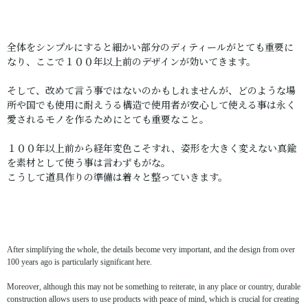
全体をシンプルにすると細かい部分のディティールがとても重要に
なり、ここで１００年以上前のデザインが効いてきます。
そして、改めて言う事ではないのかもしれませんが、どのような場
所や国でも使用に耐えうる構造で使用者が安心して使える事は永く
愛されるモノを作るためにとても重要なこと。
１００年以上前から経年変色こそすれ、姿形を大きく変えない真鍮
を素材として使う事は言わずもがな。
こうして道具作りの準備は着々と整っていきます。
After simplifying the whole, the details become very important, and the design from over
100 years ago is particularly significant here.
Moreover, although this may not be something to reiterate, in any place or country, durable
construction allows users to use products with peace of mind, which is crucial for creating