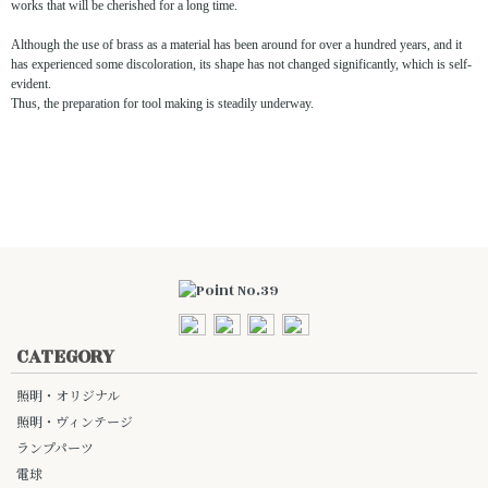
works that will be cherished for a long time.
Although the use of brass as a material has been around for over a hundred years, and it
has experienced some discoloration, its shape has not changed significantly, which is self-
evident.
Thus, the preparation for tool making is steadily underway.
CATEGORY
照明・オリジナル
照明・ヴィンテージ
ランプパーツ
電球