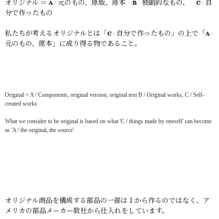
オリジナル ＝
A
/ 元のもの、原版、原本
B
/ 独創的なもの、
C
/ 自
分で作ったもの
私たちが考えるオリジナルとは「
C
/ 自分で作ったもの」の上で「
A
/
元のもの、原本」に成り得る物であること。
Original = A / Components, original version, original text B / Original works, C / Self-
created works
What we consider to be original is based on what 'C / things made by oneself' can become
as 'A / the original, the source'.
オリジナル商品を構成する部品の一部は１から作るのではなく、ア
メリカの部品メーカー数社から仕入れをしています。