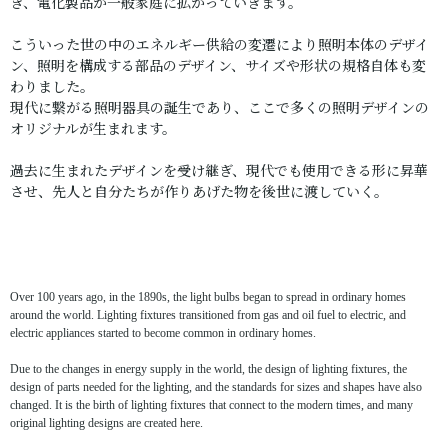
き、電化製品が一般家庭に拡がっていきます。
こういった世の中のエネルギー供給の変遷により照明本体のデザイ
ン、照明を構成する部品のデザイン、サイズや形状の規格自体も変
わりました。
現代に繋がる照明器具の誕生であり、ここで多くの照明デザインの
オリジナルが生まれます。
過去に生まれたデザインを受け継ぎ、現代でも使用できる形に昇華
させ、先人と自分たちが作りあげた物を後世に渡していく。
Over 100 years ago, in the 1890s, the light bulbs began to spread in ordinary homes
around the world. Lighting fixtures transitioned from gas and oil fuel to electric, and
electric appliances started to become common in ordinary homes.
Due to the changes in energy supply in the world, the design of lighting fixtures, the
design of parts needed for the lighting, and the standards for sizes and shapes have also
changed. It is the birth of lighting fixtures that connect to the modern times, and many
original lighting designs are created here.