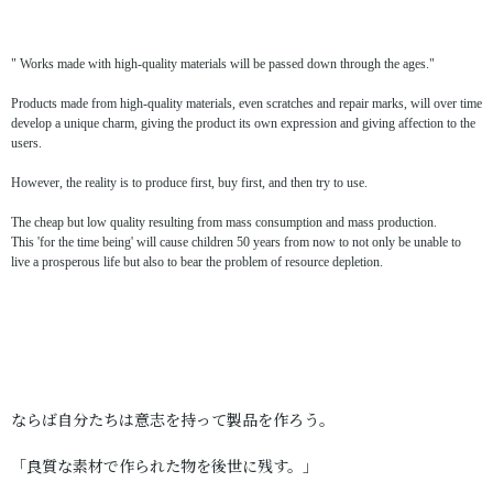
" Works made with high-quality materials will be passed down through the ages."
Products made from high-quality materials, even scratches and repair marks, will over time
develop a unique charm, giving the product its own expression and giving affection to the
users.
However, the reality is to produce first, buy first, and then try to use.
The cheap but low quality resulting from mass consumption and mass production.
This 'for the time being' will cause children 50 years from now to not only be unable to
live a prosperous life but also to bear the problem of resource depletion.
ならば自分たちは意志を持って製品を作ろう。
「良質な素材で作られた物を後世に残す。」