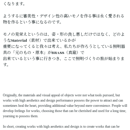
くなります。
ようするに審美性・デザイン性の高いモノを作る事は永く愛される
物を作るという事になるのです。
モノの見栄えというのは、姿・形の良し悪しだけではなく、どのよ
うなMaterial（素材）で出来ているかが
重要になってくると我々は考え、私たちが作ろうとしている照明器
具の「元のもの・原本」がBRASS（真鍮）で
出来ているという事に行きつき、ここで照明づくりの旅が始まりま
す。
Originally, the materials and visual appeal of objects were not what tools pursued, but
works with high aesthetics and design performance possess the power to attract and can
sometimes heal the heart, providing additional value beyond mere convenience. People will
develop feelings for works, choosing those that can be cherished and used for a long time,
yearning to possess them.
In short, creating works with high aesthetics and design is to create works that can be