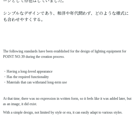
ージとして存在はしていました。
シンプルなデザインであり、和洋や年代問わず、どのような様式に
も合わせやすくする。
The following standards have been established for the design of lighting equipment for
POINT NO.39 during the creation process.
・Having a long-loved appearance
・Has the required functionality
・Materials that can withstand long-term use
At that time, there was no expression in written form, so it feels like it was added later, but
as an image, it did exist.
With a simple design, not limited by style or era, it can easily adapt to various styles.