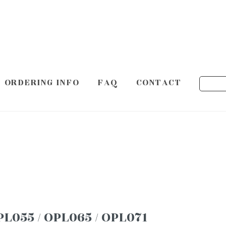
ORDERING INFO
FAQ
CONTACT
PL055
/
OPL065
/
OPL071