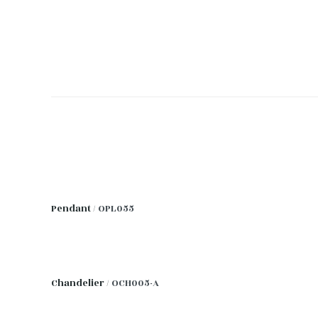
Pendant /
OPL055
Chandelier /
OCH005-A