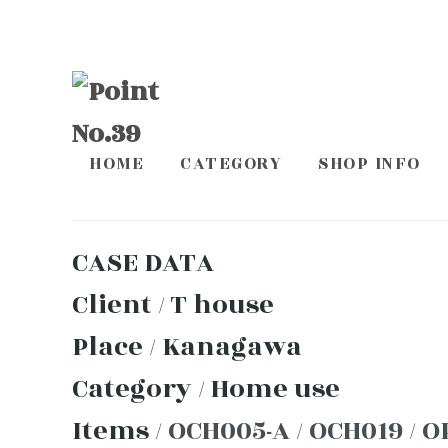
HOME
CATEGORY
SHOP INFO
CASE DATA
Client / T house
Place / Kanagawa
Category / Home use
Items /
OCH005-A
/
OCH019
/
O