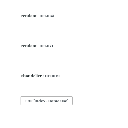
Pendant /
OPL065
Pendant /
OPL071
Chandelier /
OCH019
TOP "Index - Home use"