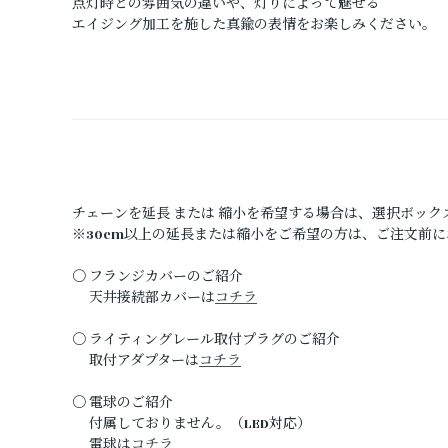
点灯時との雰囲気の違いや、灯りによって魅せる
エイジング加工を施した真鍮の表情をお楽しみください。
チェーンを延長 または 縮小を希望する場合は、選択ボック
※30cm以上の延長または縮小をご希望の方は、ご注文前
〇 フランジカバーのご紹介
天井接続部カバーは
コチラ
〇 ライティングレール取付プラグのご紹介
取付アダプターは
コチラ
〇 電球のご紹介
付属しておりません。（LED対応）
電球は
コチラ