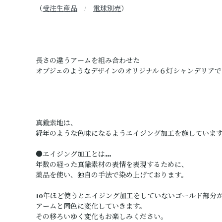
（
受注生産品
/
電球別売
）
長さの違うアームを組み合わせた
オブジェのようなデザインのオリジナル６灯シャンデリアで
真鍮素地は、
経年のような色味になるようエイジング加工を施していま
●エイジング加工とは…
年数の経った真鍮素材の表情を表現するために、
薬品を使い、独自の手法で染め上げております。
10年ほど使うとエイジング加工をしていないゴールド部分
アームと同色に変化していきます。
その移ろいゆく変化もお楽しみください。