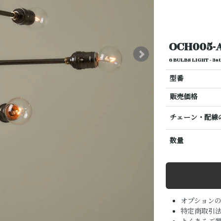
OCH005-
6 BULBS LIGHT -
型番
販売価格
チェーン・配線
数量
オプション
特定商取引