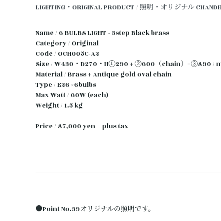
LIGHTING・ORIGINAL PRODUCT / 照明・オリジナル
CHAND
Name / 6 BULBS LIGHT - 3step Black brass
Category / Original
Code / OCH005C-A2
Size / W430・D270・H①290 + ②600（chain）=③890 / 
Material / Brass + Antique gold oval chain
Type / E26 ×6bulbs
Max Watt / 60W (each)
Weight / 1.5 kg
Price / 87,000 yen plus tax
●Point No.39オリジナルの照明です。