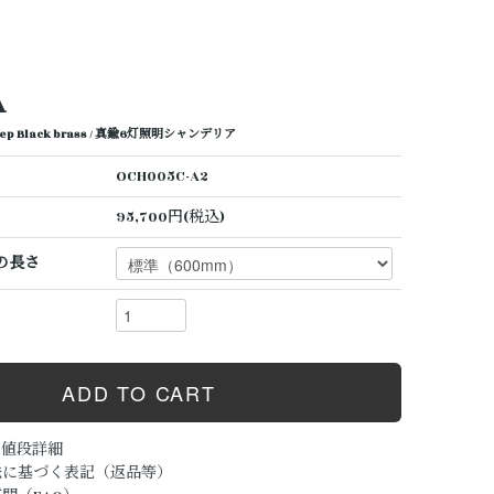
A
 3step Black brass / 真鍮6灯照明シャンデリア
OCH005C-A2
95,700円(税込)
の長さ
の値段詳細
法に基づく表記（返品等）