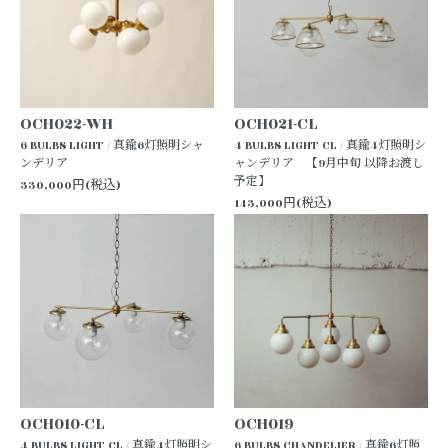
OCH022-WH
OCH021-CL
6 BULBS LIGHT / 真鍮6灯照明シャ
4 BULBS LIGHT CL / 真鍮4灯照明シ
ンデリア
ャンデリア 【9月中旬 以降お渡し
予定】
330,000円(税込)
143,000円(税込)
OCH010-CL
OCH019
4 BULBS LIGHT CL / 真鍮4灯照明シ
6 BULBS CHANDELIER / 真鍮6灯照