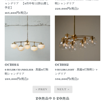
ャンデリア 【9月中旬 以降お渡し
明シャンデリア
予定】
220,000円(税込)
105,600円(税込)
OCH014
OCH012
6 BULBS CHANDELIER / 真鍮6灯照
9 BULBS LIGHT / 真鍮9灯照明シャ
明シャンデリア
ンデリア
209,000円(税込)
396,000円(税込)
« PREV
NEXT »
20
1-20
商品中
商品