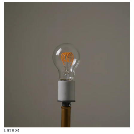
LST005