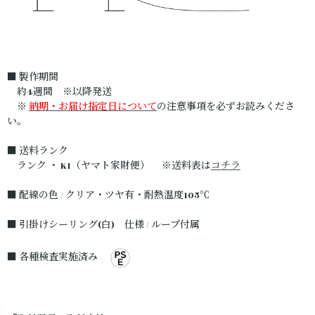
■ 製作期間
約4週間 ※以降発送
※
納期・お届け指定日について
の注意事項を必ずお読みくださ
い。
■ 送料ランク
ランク ・ K1（ヤマト家財便） ※送料表は
コチラ
■ 配線の色 / クリア・ツヤ有・耐熱温度105℃
■ 引掛けシーリング(白) 仕様 / ループ付属
■ 各種検査実施済み