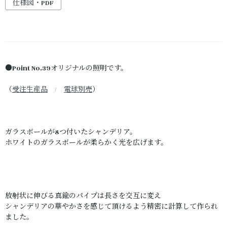
仕様図・PDF
●Point No.39オリジナルの照明です。
（
受注生産品
/
電球別売
）
ガラスボールが8つ付いたシャンデリア。
ホワイトのガラスボールが柔らかく光を広げます。
放射状に伸びる真鍮のパイプは長さを交互に変え
シャンデリアの華やかさを感じて頂けるよう精密に計算して作られ
ました。