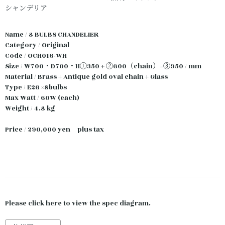
シャンデリア
Name / 8 BULBS CHANDELIER
Category / Original
Code / OCH016-WH
Size / W700・D700・H①350 + ②600（chain）=③950 / mm
Material / Brass + Antique gold oval chain + Glass
Type / E26 ×8bulbs
Max Watt / 60W (each)
Weight / 4.8 kg
Price / 290,000 yen plus tax
Please click here to view the spec diagram.