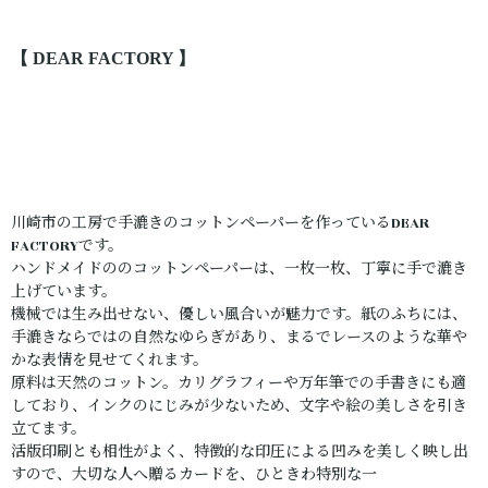
【 DEAR FACTORY 】
川崎市の工房で手漉きのコットンペーパーを作っているDEAR
FACTORYです。
ハンドメイドののコットンペーパーは、一枚一枚、丁寧に手で漉き
上げています。
機械では生み出せない、優しい風合いが魅力です。紙のふちには、
手漉きならではの自然なゆらぎがあり、まるでレースのような華や
かな表情を見せてくれます。
原料は天然のコットン。カリグラフィーや万年筆での手書きにも適
しており、インクのにじみが少ないため、文字や絵の美しさを引き
立てます。
活版印刷とも相性がよく、特徴的な印圧による凹みを美しく映し出
すので、大切な人へ贈るカードを、ひときわ特別な一