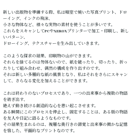
新しい出版物を準備する際、私は暗室で焼いた写真プリント、ドロ
ーイング、インクの飛沫、
小さな物体など、様々な実物の素材を使うことが多いです。
これらをスキャンしてPCやXEROXプリンターで加工・印刷し、新し
いパターン、
ドローイング、テクスチャーを生み出していきます。
このような探求の結果、印刷物の山ができます。
それらを捨てるのは勿体ないので、紙を破ったり、切ったり、折っ
たりして組み合わせ、偶然の構成を作り出すのです。
それは新しい多層的な紙の風景となり、私はそれをさらにスキャン
して、さらなる変化を加えることができます。
これは終わりのないプロセスであり、一つの出来事から複数の物語
を紡ぎ出す、
絶えず動き続ける創造的な心を思い起こさせます。
ある瞬間にこのプロセスを停止し、固定することは、ある版の物語
を友人や日記に語るようなものです。
その結果生まれるのは、複層な奥行きの錯覚と出来事の微かな記憶
を宿した、平面的なプリントなのです。