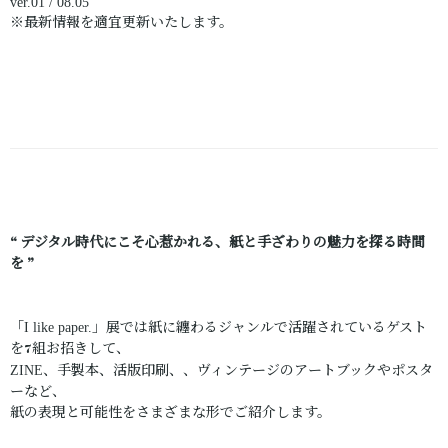
ver.01 / 08.05
※最新情報を適宜更新いたします。
“ デジタル時代にこそ心惹かれる、紙と手ざわりの魅力を探る時間
を ”
「
」展では紙に纏わるジャンルで活躍されているゲスト
I like paper.
を7組お招きして、
、手製本、活版印刷、、ヴィンテージのアートブックやポスタ
ZINE
ーなど、
紙の表現と可能性をさまざまな形でご紹介します。