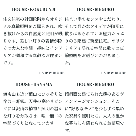
HOUSE - KOKUBUNJI
HOUSE - MEGURO
注文住宅の計画段階からオリジ
住まい手のセンスやこだわり、
ナル真鍮照明をご購入され、吹
そして豊かなアイデアが随所に
き抜けからの自然光と照明が織
散りばめられている魅力たっぷ
りなす、美しい灯りの表情が際
りの３階建て新築住宅。オリジ
立つ大人な空間。趣味とインテ
ナリティ溢れる空間に数々の真
リアが調和する素敵なお住まい
鍮照明をお選びいただきまし
です。
た。
> VIEW MORE
> VIEW MORE
HOUSE - HAYAMA
HOUSE - MEGURO
海も山も近い葉山にひっそりと
傾斜面に建てられた趣のあるヴ
佇む一軒家。天井の高いリビン
ィンテージマンション。そこ
グには沢山の植物と照明の温か
に”好きなモノ”を少しずつ集め
な灯りを分散させ、唯一無二の
た家具や照明たち。大人の豊か
空間づくりとなっています。
な暮らしを感じられるお部屋で
す。