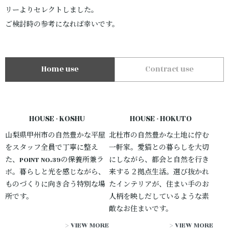
リーよりセレクトしました。
ご検討時の参考になれば幸いです。
Home use
Contract use
HOUSE - KOSHU
HOUSE - HOKUTO
山梨県甲州市の自然豊かな平屋
北杜市の自然豊かな土地に佇む
をスタッフ全員で丁寧に整え
一軒家。愛猫との暮らしを大切
た、POINT NO.39の保養所兼ラ
にしながら、都会と自然を行き
ボ。暮らしと光を感じながら、
来する２拠点生活。選び抜かれ
ものづくりに向き合う特別な場
たインテリアが、住まい手のお
所です。
人柄を映しだしているような素
敵なお住まいです。
> VIEW MORE
> VIEW MORE