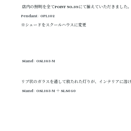
店内の照明を全てPOINT NO.39にて揃えていただきました
Pendant / OPL102
※シェードをスクールハウスに変更
Stand / OSL163-M
リブ状のガラスを通して放たれた灯りが、インテリアに溶
Stand / OSL163-M
＋
SLS040