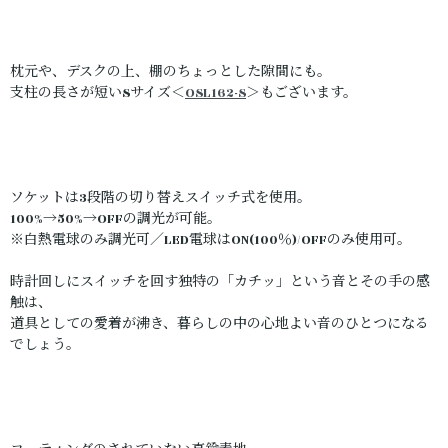
枕元や、デスクの上、棚のちょっとした隙間にも。
支柱の長さが短いSサイズ＜
OSL162-S
＞もございます。
ソケットは3段階の切り替えスイッチ式を使用。
100%→50%→OFFの調光が可能。
※白熱電球のみ調光可／LED電球はON(100％)/OFFのみ使用可。
時計回しにスイッチを回す独特の「カチッ」という音とその手の感
触は、
道具としての愛着が沸き、暮らしの中の心地よい音のひとつになる
でしょう。