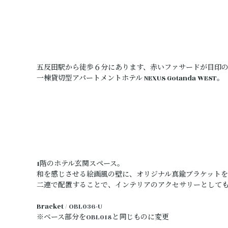
五反田駅から徒歩６分にあります、赤いファサードが目印
一棟貸切型アパートメントホテル NEXUS Gotanda WEST。
1階のホテル玄関スペース。
和を感じさせる絵画風の壁に、オリジナル真鍮ブラケットを
二連で配置することで、インテリアのアクセサリーとして
Bracket /
OBL036-U
※ベース部分を
OBL018
と同じものに変更