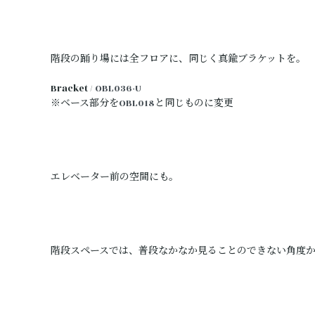
階段の踊り場には全フロアに、同じく真鍮ブラケットを。
Bracket /
OBL036-U
※ベース部分を
OBL018
と同じものに変更
エレベーター前の空間にも。
階段スペースでは、普段なかなか見ることのできない角度