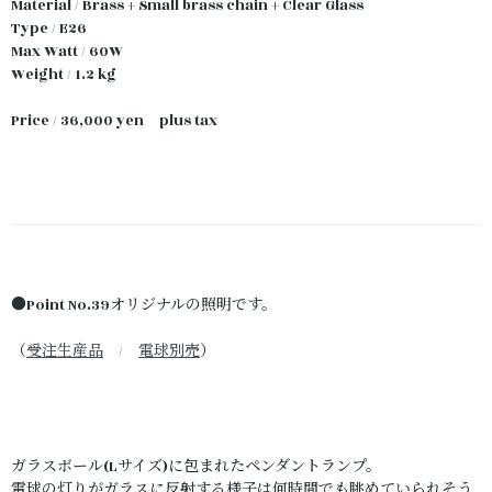
Material / Brass + Small brass chain + Clear Glass
Type / E26
Max Watt / 60W
Weight / 1.2 kg
Price / 36,000 yen plus tax
●Point No.39オリジナルの照明です。
（
受注生産品
/
電球別売
）
ガラスボール(Lサイズ)に包まれたペンダントランプ。
電球の灯りがガラスに反射する様子は何時間でも眺めていられそう