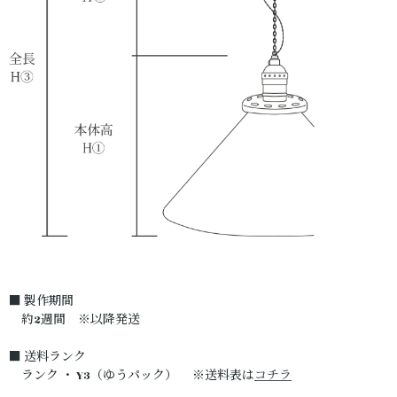
■ 製作期間
約2週間 ※以降発送
■ 送料ランク
ランク ・ Y3（ゆうパック） ※送料表は
コチラ