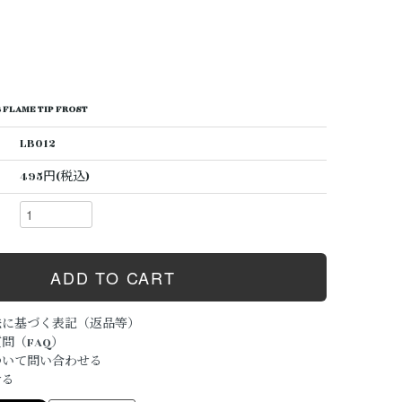
 FLAME TIP FROST
LB012
495円(税込)
法に基づく表記（返品等）
問（FAQ）
ついて問い合わせる
ける