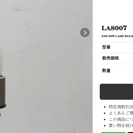
LAS007
E26 25W LAMP BULB
型番
販売価格
数量
特定商取引
よくあるご質
この商品に
買い物を続