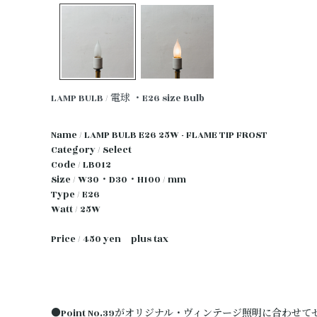
LAMP BULB / 電球
・E26 size Bulb
Name / LAMP BULB E26 25W - FLAME TIP FROST
Category / Select
Code / LB012
Size / W30・D30・H100 / mm
Type / E26
Watt / 25W
Price / 450 yen plus tax
●Point No.39がオリジナル・ヴィンテージ照明に合わせ