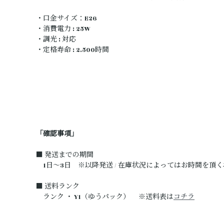
・口金サイズ：E26
・消費電力 : 25W
・調光 : 対応
・定格寿命 : 2.500時間
「確認事項」
■ 発送までの期間
1日～3日 ※以降発送 / 在庫状況によってはお時間を頂
■ 送料ランク
ランク ・ Y1（ゆうパック） ※送料表は
コチラ