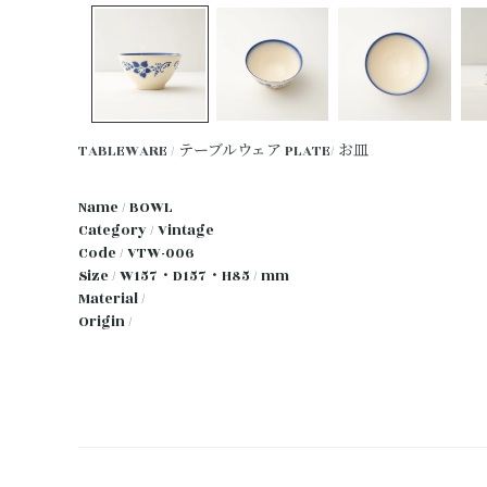
TABLEWARE / テーブルウェア
PLATE/ お皿
Name / BOWL
Category / Vintage
Code / VTW-006
Size / W157・D157・H85 / mm
Material /
Origin /