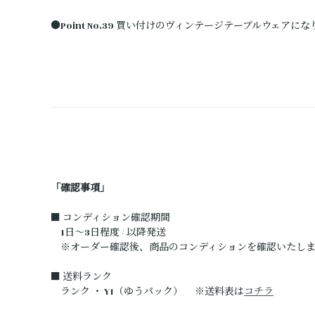
●Point No.39 買い付けのヴィンテージテーブルウェアに
「確認事項」
■ コンディション確認期間
1日～3日程度 / 以降発送
※オーダー確認後、商品のコンディションを確認いたしま
■ 送料ランク
ランク ・ Y1（ゆうパック） ※送料表は
コチラ