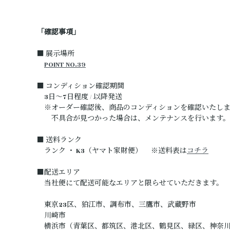
「確認事項」
■ 展示場所
POINT NO.39
■ コンディション確認期間
3日～7日程度 / 以降発送
※オーダー確認後、商品のコンディションを確認いたしま
不具合が見つかった場合は、メンテナンスを行います。
■ 送料ランク
ランク ・ K3（ヤマト家財便） ※送料表は
コチラ
■配送エリア
当社便にて配送可能なエリアと限らせていただきます。
東京23区、狛江市、調布市、三鷹市、武蔵野市
川崎市
横浜市（青葉区、都筑区、港北区、鶴見区、緑区、神奈川