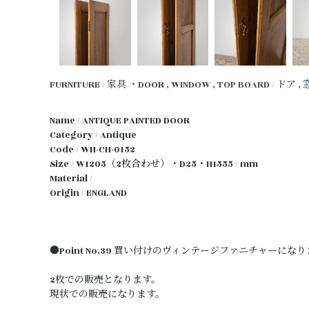
FURNITURE / 家具
・DOOR , WINDOW , TOP BOARD / ドア ,
Name / ANTIQUE PAINTED DOOR
Category / Antique
Code / WH-CH-0152
Size / W1205（2枚合わせ）・D25・H1555 / mm
Material /
Origin / ENGLAND
●Point No.39 買い付けのヴィンテージファニチャーにな
2枚での販売となります。
現状での販売になります。