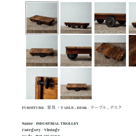
FURNITURE / 家具
・TABLE , DESK / テーブル , デスク
Name / INDUSTRIAL TROLLEY
Category / Vintage