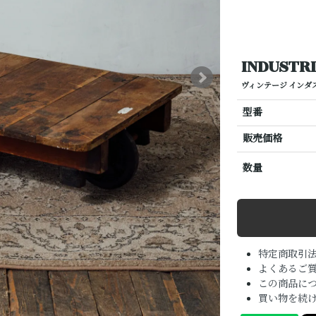
INDUSTR
ヴィンテージ インダ
型番
販売価格
数量
特定商取引
よくあるご質
この商品に
買い物を続