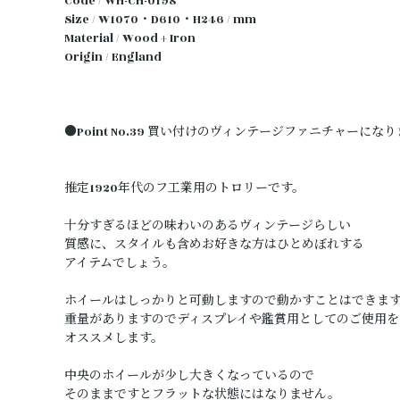
Code / WH-CH-0198
Size / W1070・D610・H246 / mm
Material / Wood + Iron
Origin / England
●Point No.39 買い付けのヴィンテージファニチャーにな
推定1920年代のフ工業用のトロリーです。
十分すぎるほどの味わいのあるヴィンテージらしい
質感に、スタイルも含めお好きな方はひとめぼれする
アイテムでしょう。
ホイールはしっかりと可動しますので動かすことはできま
重量がありますのでディスプレイや鑑賞用としてのご使用を
オススメします。
中央のホイールが少し大きくなっているので
そのままですとフラットな状態にはなりません。