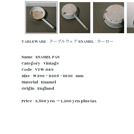
TABLEWARE / テーブルウェア
ENAMEL / ホーロー
Name / ENAMEL PAN
Category / Vintage
Code / VTW-089
Size / W390・D205・H130 / mm
Material / Enamel
Origin / England
Price / 3,500 yen → 1,200 yen plus tax