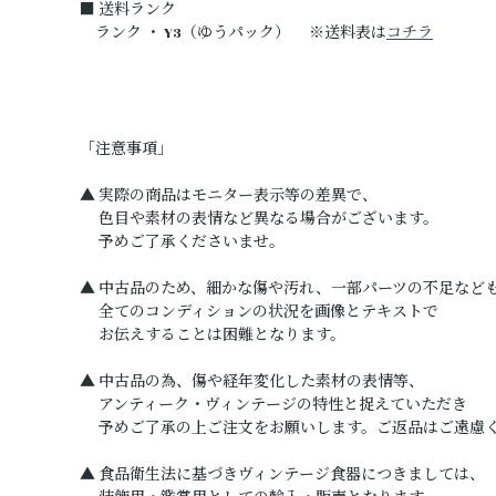
■ 送料ランク
ランク ・ Y3（ゆうパック） ※送料表は
コチラ
「注意事項」
▲ 実際の商品はモニター表示等の差異で、
色目や素材の表情など異なる場合がございます。
予めご了承くださいませ。
▲ 中古品のため、細かな傷や汚れ、一部パーツの不足など
全てのコンディションの状況を画像とテキストで
お伝えすることは困難となります。
▲ 中古品の為、傷や経年変化した素材の表情等、
アンティーク・ヴィンテージの特性と捉えていただき
予めご了承の上ご注文をお願いします。ご返品はご遠慮
▲ 食品衛生法に基づきヴィンテージ食器につきましては、