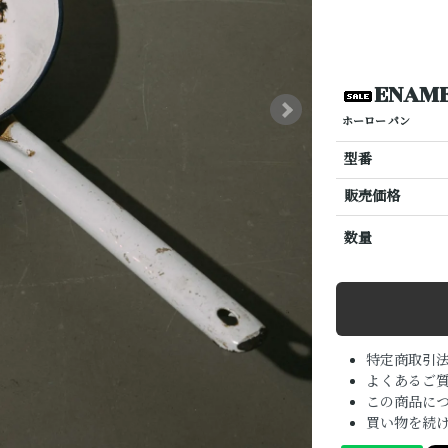
ENAME
ホーロー パン
型番
販売価格
数量
特定商取引
よくあるご質
この商品に
買い物を続