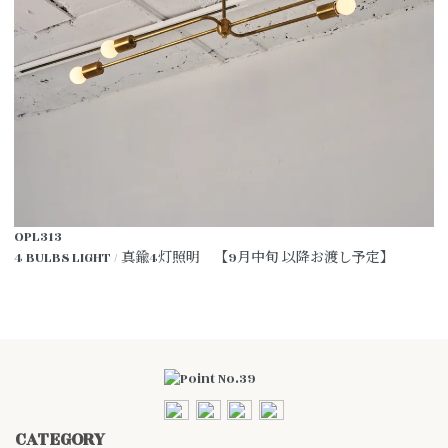
OPL313
4 BULBS LIGHT / 真鍮4灯照明 【9月中旬 以降お渡し予定】
CATEGORY