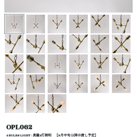
OPL062
4 BULBS LIGHT / 真鍮4灯照明 【9月中旬 以降お渡し予定】