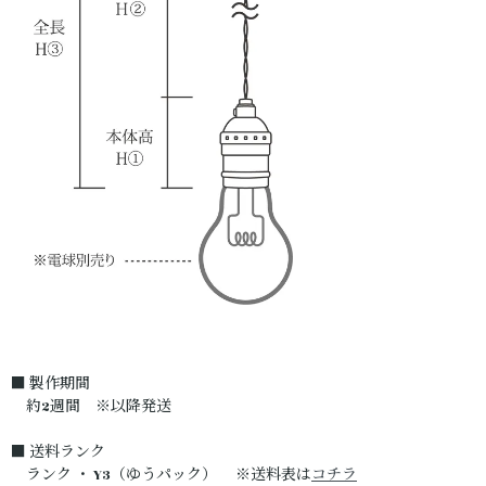
■ 製作期間
約2週間 ※以降発送
■ 送料ランク
ランク ・ Y3（ゆうパック） ※送料表は
コチラ