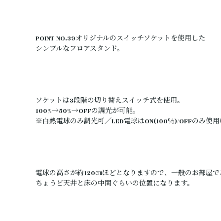
POINT NO.39オリジナルのスイッチソケットを使用した
シンプルなフロアスタンド。
ソケットは3段階の切り替えスイッチ式を使用。
100%→50%→OFFの調光が可能。
※白熱電球のみ調光可／LED電球はON(100％)/OFFのみ使
電球の高さが約120㎝ほどとなりますので、一般のお部屋で
ちょうど天井と床の中間ぐらいの位置になります。