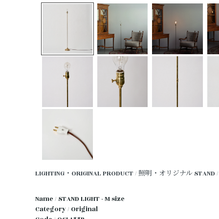
LIGHTING・ORIGINAL PRODUCT / 照明・オリジナル
STAND
Name / STAND LIGHT - M size
Category / Original