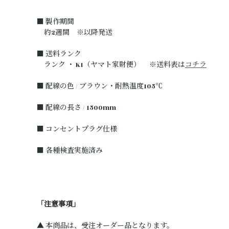
■ 製作期間
約2週間 ※以降発送
■ 送料ランク
ランク ・ K1（ヤマト家財便） ※送料表は
コチラ
■ 配線の色 / ブラウン・耐熱温度105℃
■ 配線の長さ / 1500mm
■ コンセントプラグ仕様
■ 各種検査実施済み
「注意事項」
▲ 本商品は、受注オーダー品となります。