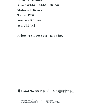
Code / OSL155B
Size / W150・D150・H1190
Material / Brass
Type / E26
Max Watt / 60W
Weight / kg
Price / 48,000 yen plus tax
●Point No.39オリジナルの照明です。
（
受注生産品
/
電球別売
）