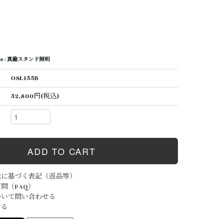
 size / 真鍮スタンド照明
OSL155B
52,800円(税込)
法に基づく表記（返品等）
問（FAQ）
ついて問い合わせる
ける