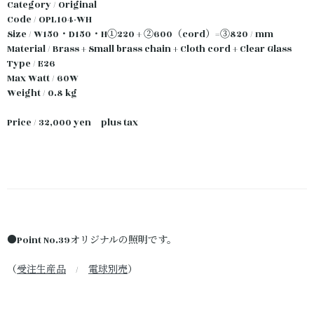
Category / Original
Code / OPL104-WH
Size / W150・D150・H①220 + ②600（cord）=③820 / mm
Material / Brass + Small brass chain + Cloth cord + Clear Glass
Type / E26
Max Watt / 60W
Weight / 0.8 kg
Price / 32,000 yen plus tax
●Point No.39オリジナルの照明です。
（
受注生産品
/
電球別売
）