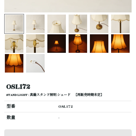
OSL172
STAND LIGHT / 真鍮スタンド照明 シェード 【再販売時期未定】
型番
OSL172
数量
-