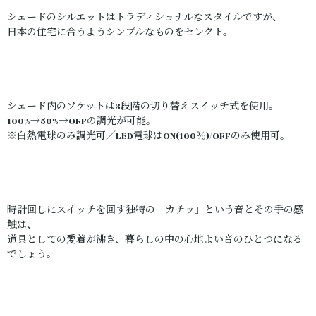
シェードのシルエットはトラディショナルなスタイルですが、
日本の住宅に合うようシンプルなものをセレクト。
シェード内のソケットは3段階の切り替えスイッチ式を使用。
100%→50%→OFFの調光が可能。
※白熱電球のみ調光可／LED電球はON(100％)/OFFのみ使用可。
時計回しにスイッチを回す独特の「カチッ」という音とその手の感
触は、
道具としての愛着が沸き、暮らしの中の心地よい音のひとつになる
でしょう。