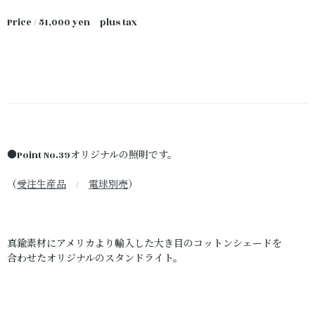
Price / 51,000 yen plus tax
●Point No.39オリジナルの照明です。
（
受注生産品
/
電球別売
）
真鍮素材にアメリカより輸入した大き目のコットンシェードを
合わせたオリジナルのスタンドライト。