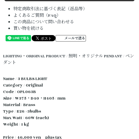
特定商取引法に基づく表記（返品等）
よくあるご質問（FAQ）
この商品について問い合わせる
買い物を続ける
メールで送る
LIGHTING・ORIGINAL PRODUCT / 照明・オリジナル
PENDANT / ペン
ダント
Name / 3 BULBS LIGHT
Category / Original
Code / OPL063B
Size / W375・D40・H405 / mm
Material / Brass
Type / E26 ×3bulbs
Max Watt / 60W (each)
Weight / 1 kg
Price / 46,000 yen plus tax