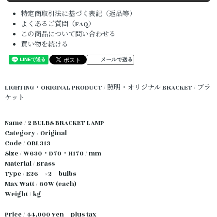
特定商取引法に基づく表記（返品等）
よくあるご質問（FAQ）
この商品について問い合わせる
買い物を続ける
メールで送る
LIGHTING・ORIGINAL PRODUCT / 照明・オリジナル
BRACKET / ブラ
ケット
Name / 2 BULBS BRACKET LAMP
Category / Original
Code / OBL313
Size / W630・D70・H170 / mm
Material / Brass
Type / E26 ×2 bulbs
Max Watt / 60W (each)
Weight / kg
Price / 44,000 yen plus tax