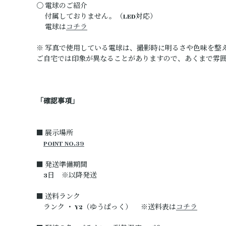
〇 電球のご紹介
付属しておりません。（LED対応）
電球は
コチラ
※ 写真で使用している電球は、撮影時に明るさや色味を整
ご自宅では印象が異なることがありますので、あくまで雰
「確認事項」
■ 展示場所
POINT NO.39
■ 発送準備期間
3日 ※以降発送
■ 送料ランク
ランク ・ Y2（ゆうぱっく） ※送料表は
コチラ