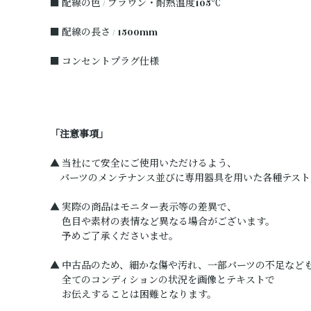
■ 配線の色 / ブラウン・耐熱温度105℃
■ 配線の長さ / 1500mm
■ コンセントプラグ仕様
「注意事項」
▲ 当社にて安全にご使用いただけるよう、
パーツのメンテナンス並びに専用器具を用いた各種テスト
▲ 実際の商品はモニター表示等の差異で、
色目や素材の表情など異なる場合がございます。
予めご了承くださいませ。
▲ 中古品のため、細かな傷や汚れ、一部パーツの不足など
全てのコンディションの状況を画像とテキストで
お伝えすることは困難となります。