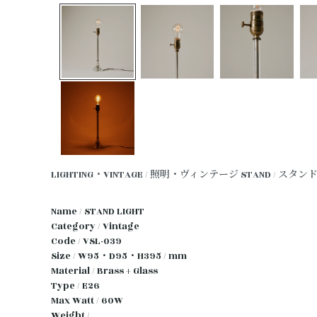
LIGHTING・VINTAGE / 照明・ヴィンテージ
STAND / スタン
Name / STAND LIGHT
Category / Vintage
Code / VSL-039
Size / W95・D95・H395 / mm
Material / Brass + Glass
Type / E26
Max Watt / 60W
Weight /