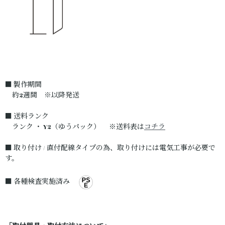
■ 製作期間
約2週間 ※以降発送
■ 送料ランク
ランク ・ Y2（ゆうパック） ※送料表は
コチラ
■ 取り付け / 直付配線タイプの為、取り付けには電気工事が必要で
す。
■ 各種検査実施済み