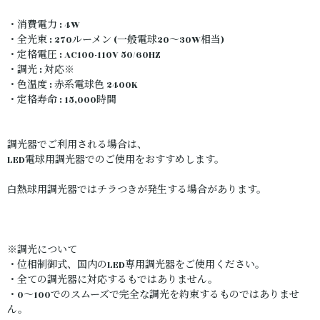
・消費電力 : 4W
・全光束 : 270ルーメン (一般電球20～30W相当)
・定格電圧 : AC100-110V 50/60HZ
・調光 : 対応※
・色温度 : 赤系電球色 2400K
・定格寿命 : 15,000時間
調光器でご利用される場合は、
LED電球用調光器でのご使用をおすすめします。
白熱球用調光器ではチラつきが発生する場合があります。
※調光について
・位相制御式、国内のLED専用調光器をご使用ください。
・全ての調光器に対応するもではありません。
・0～100でのスムーズで完全な調光を約束するものではありませ
ん。