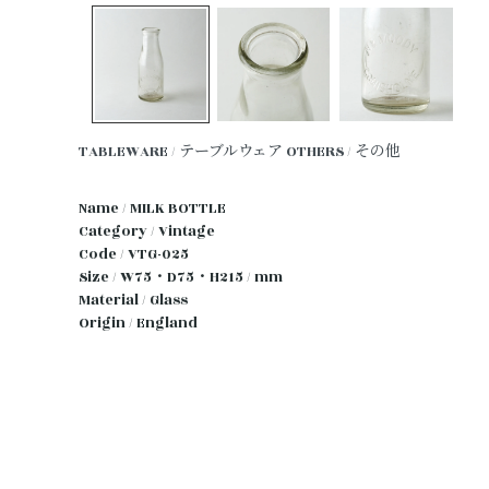
TABLEWARE / テーブルウェア
OTHERS / その他
Name / MILK BOTTLE
Category / Vintage
Code / VTG-025
Size / W75・D75・H215 / mm
Material / Glass
Origin / England