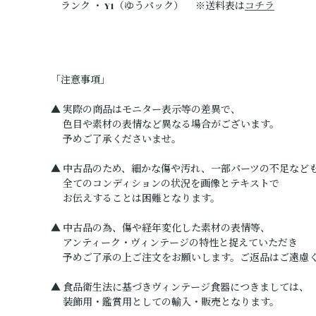
ランク ・ Y1（ゆうパック） ※送料表は
コチラ
「注意事項」
▲ 実際の商品はモニター表示等の差異で、
色目や素材の表情など異なる場合がございます。
予めご了承くださいませ。
▲ 中古品のため、細かな傷や汚れ、一部パーツの不足など
全てのコンディションの状況を画像とテキストで
お伝えすることは困難となります。
▲ 中古品の為、傷や経年変化した素材の表情等、
アンティーク・ヴィンテージの特性と捉えていただき
予めご了承の上ご注文をお願いします。ご返品はご遠慮
▲ 食品衛生法に基づきヴィンテージ食器につきましては、
装飾用・鑑賞用としての輸入・販売となります。