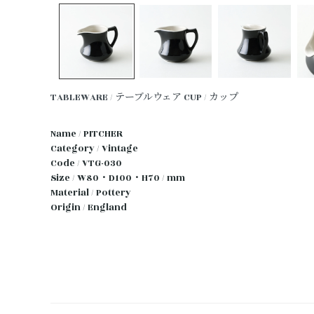
TABLEWARE / テーブルウェア
CUP / カップ
Name / PITCHER
Category / Vintage
Code / VTG-030
Size / W80・D100・H70 / mm
Material / Pottery
Origin / England