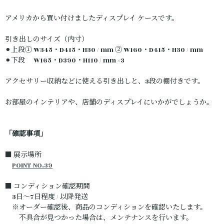
アメリカから買い付けましたディスプレイ ケースです。
引き出しのサイズ（内寸）
⚫︎上段① W345・D415・H30 / mm ② W160・D415・H30 / mm
⚫︎下段 W165・D390・H110 / mm ×3
アクセサリー収納などに使える引き出しと、3段の棚付きです。
お部屋のインテリアや、店舗のディスプレイにいかがでしょうか。
「確認事項」
■ 展示場所
POINT NO.39
■ コンディション確認期間
3日～7日程度 / 以降発送
※オーダー確認後、商品のコンディションを確認いたします。
不具合が見つかった場合は、メンテナンスを行います。