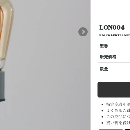
LON004
E26 4W LED TRAD E
型番
販売価格
数量
特定商取引
よくあるご質
この商品に
買い物を続