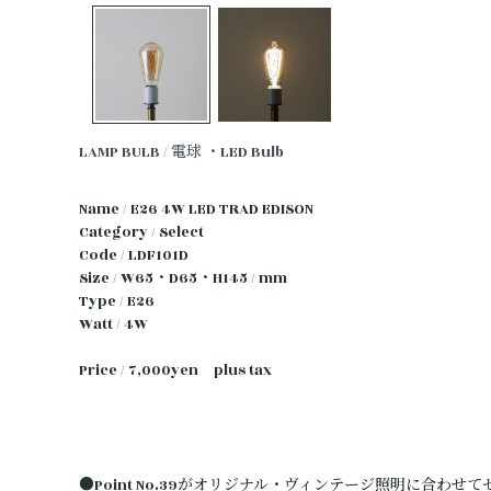
LAMP BULB / 電球
・LED Bulb
Name / E26 4W LED TRAD EDISON
Category / Select
Code / LDF101D
Size / W65・D65・H145 / mm
Type / E26
Watt / 4W
Price / 7,000yen plus tax
●Point No.39がオリジナル・ヴィンテージ照明に合わせ