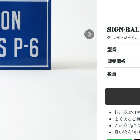
SIGN-BA
ヴィンテージ サイン- B
型番
販売価格
数量
特定商取引
よくあるご質
この商品に
買い物を続