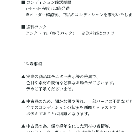
■ コンディション確認期間
1日～3日程度 / 以降発送
※オーダー確認後、商品のコンディションを確認いたしま
■ 送料ランク
ランク ・ Y1（ゆうパック） ※送料表は
コチラ
「注意事項」
▲ 実際の商品はモニター表示等の差異で、
色目や素材の表情など異なる場合がございます。
予めご了承くださいませ。
▲ 中古品のため、細かな傷や汚れ、一部パーツの不足など
全てのコンディションの状況を画像とテキストで
お伝えすることは困難となります。
▲ 中古品の為、傷や経年変化した素材の表情等、