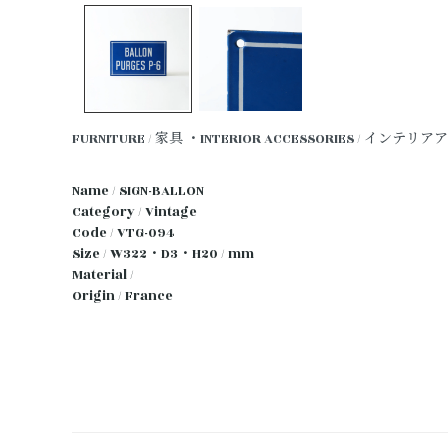
FURNITURE / 家具
・INTERIOR ACCESSORIES / インテ
Name / SIGN-BALLON
Category / Vintage
Code / VTG-094
Size / W322・D3・H20 / mm
Material /
Origin / France