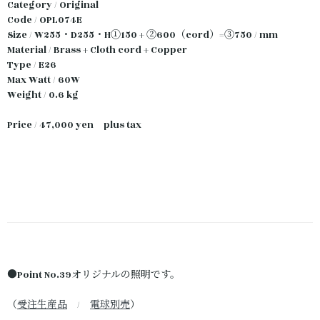
Category / Original
Code / OPL074E
Size / W255・D255・H①150 + ②600（cord）=③750 / mm
Material / Brass + Cloth cord + Copper
Type / E26
Max Watt / 60W
Weight / 0.6 kg
Price / 47,000 yen plus tax
●Point No.39オリジナルの照明です。
（
受注生産品
/
電球別売
）