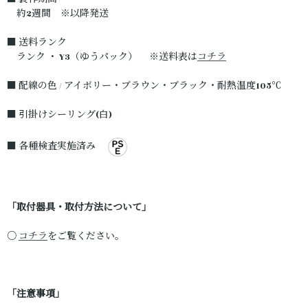
約2週間 ※以降発送
■ 送料ランク
ランク ・ Y3（ゆうパック） ※送料表は
コチラ
■ 配線の色 / アイボリー・ブラウン・ブラック・耐熱温度105℃
■ 引掛けシーリング(白)
■ 各種検査実施済み
「取付器具・取付方法について」
○
コチラ
をご覧ください。
「注意事項」