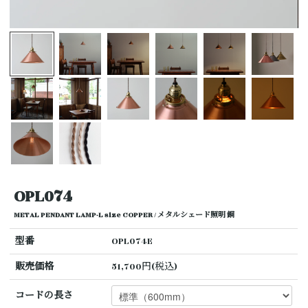
OPL074
METAL PENDANT LAMP-L size COPPER / メタルシェード照明 銅
型番
OPL074E
販売価格
51,700円(税込)
コードの長さ