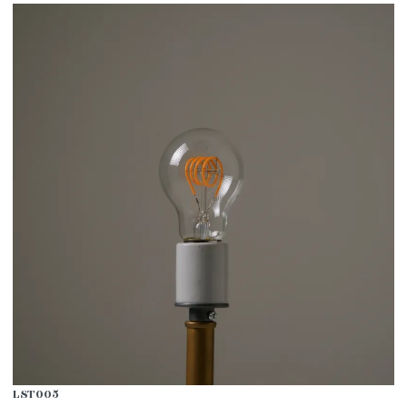
LST005