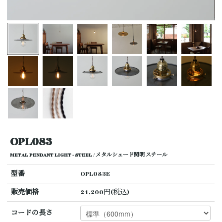
OPL083
METAL PENDANT LIGHT - STEEL / メタルシェード照明 スチール
型番
OPL083E
販売価格
24,200円(税込)
コードの長さ