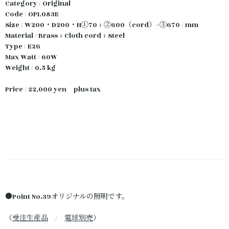
Category / Original
Code / OPL083E
Size / W200・D200・H①70 + ②600（cord）=③670 / mm
Material / Brass + Cloth cord + Steel
Type / E26
Max Watt / 60W
Weight / 0.5 kg
Price / 22,000 yen plus tax
●Point No.39オリジナルの照明です。
（
受注生産品
/
電球別売
）