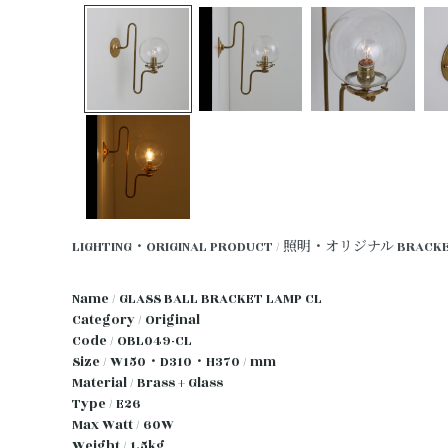
LIGHTING・ORIGINAL PRODUCT / 照明・オリジナル
BRACK
Name / GLASS BALL BRACKET LAMP CL
Category / Original
Code / OBL049-CL
Size / W150・D310・H370 / mm
Material / Brass + Glass
Type / E26
Max Watt / 60W
Weight / 1.5kg