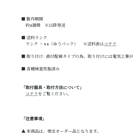
■ 製作期間
約2週間 ※以降発送
■ 送料ランク
ランク ・ Y4（ゆうパック） ※送料表は
コチラ
■ 取り付け / 直付配線タイプの為、取り付けには電気工事
■ 各種検査実施済み
「取付器具・取付方法について」
コチラ
をご覧ください。
「注意事項」
▲ 本商品は、受注オーダー品となります。