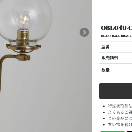
OBL049-
GLASS BALL BR
型番
販売価格
数量
特定商取引
よくあるご質
この商品に
買い物を続