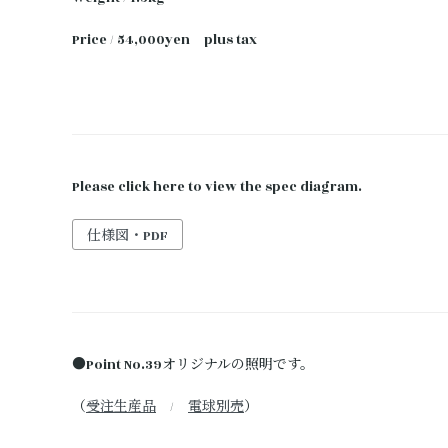
Price / 54,000yen plus tax
Please click here to view the spec diagram.
仕様図・PDF
●Point No.39オリジナルの照明です。
（
受注生産品
/
電球別売
）