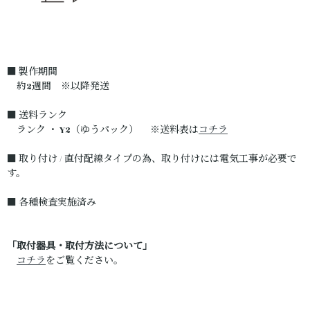
■ 製作期間
約2週間 ※以降発送
■ 送料ランク
ランク ・ Y2（ゆうパック） ※送料表は
コチラ
■ 取り付け / 直付配線タイプの為、取り付けには電気工事が必要で
す。
■ 各種検査実施済み
「取付器具・取付方法について」
コチラ
をご覧ください。