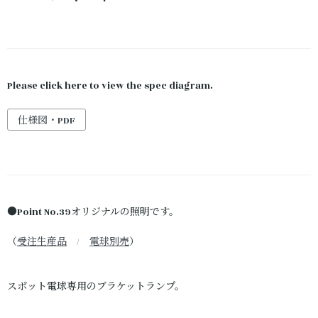
Please click here to view the spec diagram.
仕様図・PDF
●Point No.39オリジナルの照明です。
（
受注生産品
/
電球別売
）
スポット電球専用のブラケットランプ。