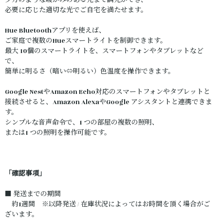
夕方のような暖かみのある光まで調光ができ、
必要に応じた適切な光でご自宅を満たせます。
Hue Bluetoothアプリを使えば、
ご家庭で複数のHueスマートライトを制御できます。
最大 10個のスマートライトを、スマートフォンやタブレットなど
で、
簡単に明るさ（暗い⇔明るい）色温度を操作できます。
Google NestやAmazon Echo対応のスマートフォンやタブレットと
接続させると、Amazon AlexaやGoogle アシスタントと連携できま
す。
シンプルな音声命令で、1 つの部屋の複数の照明、
または1 つの照明を操作可能です。
「確認事項」
■ 発送までの期間
約1週間 ※以降発送 / 在庫状況によってはお時間を頂く場合がご
ざいます。