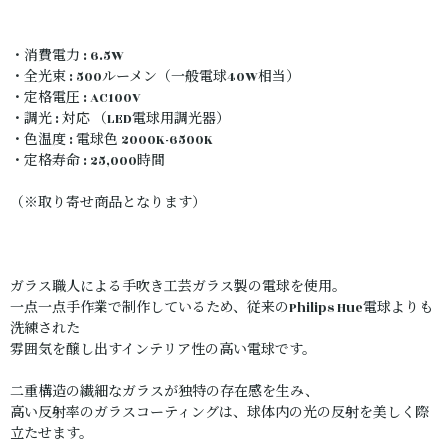
・消費電力 : 6.5W
・全光束 : 500ルーメン（一般電球40W相当）
・定格電圧 : AC100V
・調光 : 対応 （LED電球用調光器）
・色温度 : 電球色 2000K-6500K
・定格寿命 : 25,000時間
（※取り寄せ商品となります）
ガラス職人による手吹き工芸ガラス製の電球を使用。
一点一点手作業で制作しているため、従来のPhilips Hue電球よりも
洗練された
雰囲気を醸し出すインテリア性の高い電球です。
二重構造の繊細なガラスが独特の存在感を生み、
高い反射率のガラスコーティングは、球体内の光の反射を美しく際
立たせます。