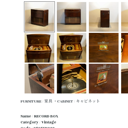
FURNITURE / 家具
・CABINET / キャビネット
Name / RECORD BOX
Category / Vintage