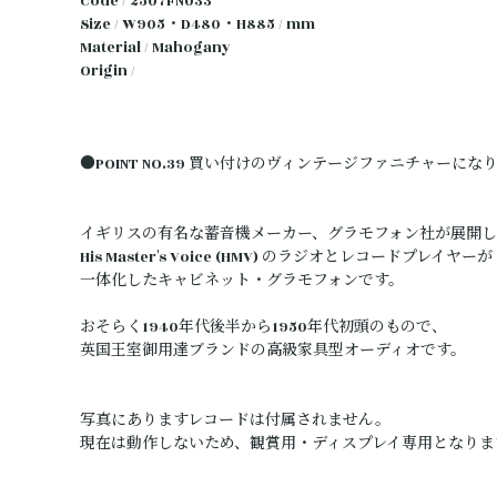
Code / 2507FN033
Size / W905・D480・H885 / mm
Material / Mahogany
Origin /
●POINT NO.39 買い付けのヴィンテージファニチャーにな
イギリスの有名な蓄音機メーカー、グラモフォン社が展開
His Master's Voice (HMV) のラジオとレコードプレイヤーが
一体化したキャビネット・グラモフォンです。
おそらく1940年代後半から1950年代初頭のもので、
英国王室御用達ブランドの高級家具型オーディオです。
写真にありますレコードは付属されません。
現在は動作しないため、観賞用・ディスプレイ専用となりま