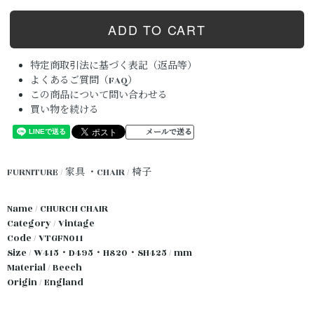
特定商取引法に基づく表記（返品等）
よくあるご質問（FAQ）
この商品について問い合わせる
買い物を続ける
メールで送る
FURNITURE / 家具
・CHAIR / 椅子
Name / CHURCH CHAIR
Category / Vintage
Code / VTGFN011
Size / W415・D495・H820・SH425 / mm
Material / Beech
Origin / England