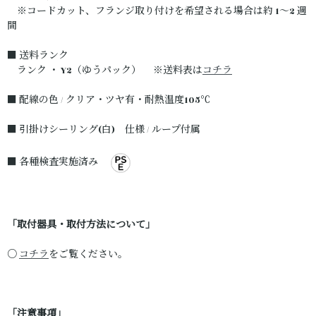
※コードカット、フランジ取り付けを希望される場合は約 1〜2 週
間
■ 送料ランク
ランク ・ Y2（ゆうパック） ※送料表は
コチラ
■ 配線の色 / クリア・ツヤ有・耐熱温度105℃
■ 引掛けシーリング(白) 仕様 / ループ付属
■ 各種検査実施済み
「取付器具・取付方法について」
○
コチラ
をご覧ください。
「注意事項」